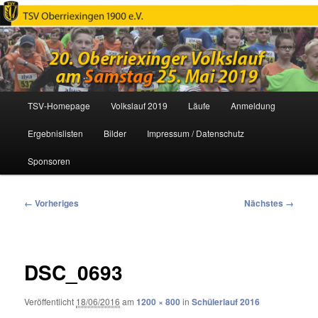
Oberriexinger Volkslauf
Hauptmenü
TSV-Homepage
Volkslauf 2019
Läufe
Anmeldung
Zum
Ergebnislisten
Bilder
Impressum / Datenschutz
primären
Sponsoren
Inhalt
springen
Bilder-
← Vorheriges
Nächstes →
Navigation
DSC_0693
Veröffentlicht
18/06/2016
am
1200 × 800
in
Schülerlauf 2016