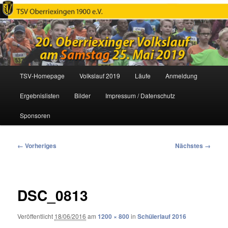
Oberriexinger Volkslauf
Hauptmenü
TSV-Homepage
Volkslauf 2019
Läufe
Anmeldung
Zum
Ergebnislisten
Bilder
Impressum / Datenschutz
primären
Sponsoren
Inhalt
springen
Bilder-
← Vorheriges
Nächstes →
Navigation
DSC_0813
Veröffentlicht
18/06/2016
am
1200 × 800
in
Schülerlauf 2016