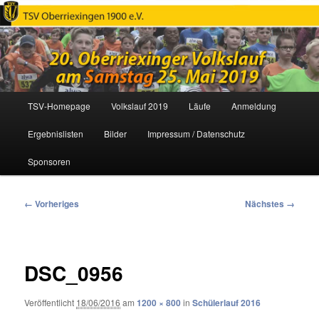
Oberriexinger Volkslauf
Hauptmenü
TSV-Homepage
Volkslauf 2019
Läufe
Anmeldung
Zum
Ergebnislisten
Bilder
Impressum / Datenschutz
primären
Sponsoren
Inhalt
springen
Bilder-
← Vorheriges
Nächstes →
Navigation
DSC_0956
Veröffentlicht
18/06/2016
am
1200 × 800
in
Schülerlauf 2016