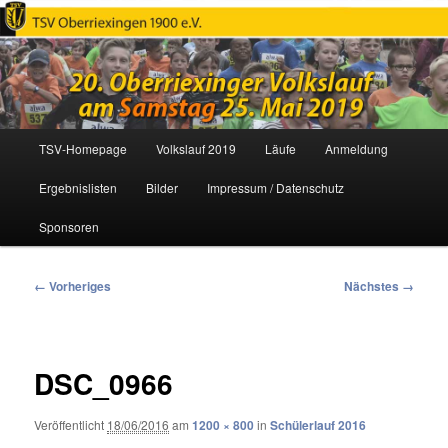
Oberriexinger Volkslauf
Hauptmenü
TSV-Homepage
Volkslauf 2019
Läufe
Anmeldung
Zum
Ergebnislisten
Bilder
Impressum / Datenschutz
primären
Sponsoren
Inhalt
springen
Bilder-
← Vorheriges
Nächstes →
Navigation
DSC_0966
Veröffentlicht
18/06/2016
am
1200 × 800
in
Schülerlauf 2016