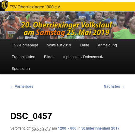
Oberriexinger Volkslauf
Hauptmenü
TSV-Homepage
Volkslauf 2019
Läufe
Anmeldung
Zum
Ergebnislisten
Bilder
Impressum / Datenschutz
primären
Sponsoren
Inhalt
springen
Bilder-
← Vorheriges
Nächstes →
Navigation
DSC_0457
Veröffentlicht
02/07/2017
am
1200 × 800
in
Schülerinnenlauf 2017