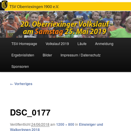
Oberriexinger Volkslauf
Hauptmenü
TSV-Homepage
Volkslauf 2019
Läufe
Anmeldung
Zum
Ergebnislisten
Bilder
Impressum / Datenschutz
primären
Sponsoren
Inhalt
springen
Bilder-
← Vorheriges
Navigation
DSC_0177
Veröffentlicht
24/06/2018
am
1200 × 800
in
Einsteiger und
WalkerInnen 2018