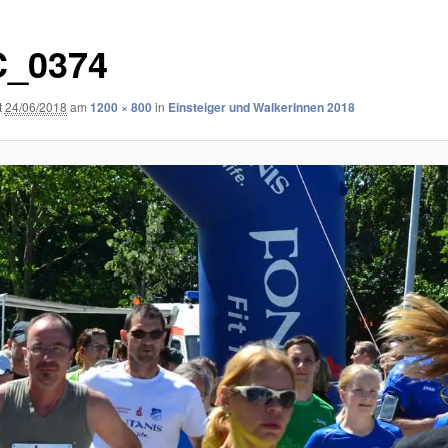
_0374
t
24/06/2018
am
1200 × 800
in
Einsteiger und WalkerInnen 2018