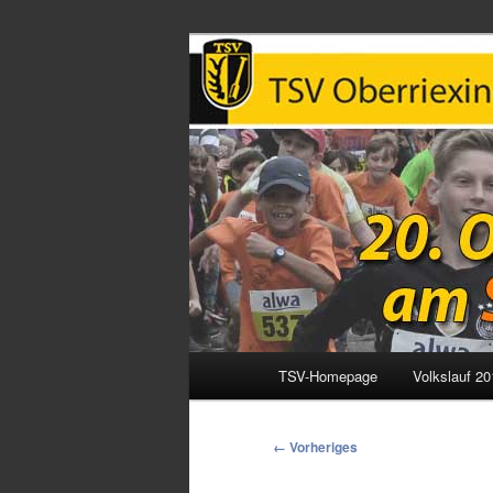
Oberriexinger
Hauptmenü
TSV-Homepage
Volkslauf 20
Zum
primären
Bilder-
← Vorheriges
Navigation
Inhalt