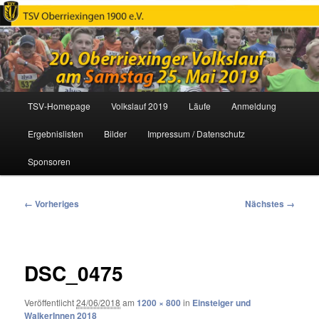
Oberriexinger Volkslauf
Hauptmenü
TSV-Homepage
Volkslauf 2019
Läufe
Anmeldung
Zum
Ergebnislisten
Bilder
Impressum / Datenschutz
primären
Sponsoren
Inhalt
springen
Bilder-
← Vorheriges
Nächstes →
Navigation
DSC_0475
Veröffentlicht
24/06/2018
am
1200 × 800
in
Einsteiger und
WalkerInnen 2018