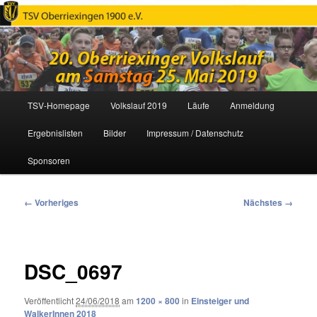
Oberriexinger Volkslauf
Hauptmenü
TSV-Homepage
Volkslauf 2019
Läufe
Anmeldung
Zum
Ergebnislisten
Bilder
Impressum / Datenschutz
primären
Sponsoren
Inhalt
springen
Bilder-
← Vorheriges
Nächstes →
Navigation
DSC_0697
Veröffentlicht
24/06/2018
am
1200 × 800
in
Einsteiger und
WalkerInnen 2018