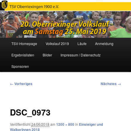
Oberriexinger Volkslauf
Hauptmenü
TSV-Homepage
Volkslauf 2019
Läufe
Anmeldung
Zum
Ergebnislisten
Bilder
Impressum / Datenschutz
primären
Sponsoren
Inhalt
springen
Bilder-
← Vorheriges
Nächstes →
Navigation
DSC_0973
Veröffentlicht
24/06/2018
am
1200 × 800
in
Einsteiger und
WalkerInnen 2018