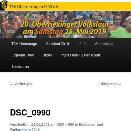
Oberriexinger Volkslauf
Hauptmenü
TSV-Homepage
Volkslauf 2019
Läufe
Anmeldung
Zum
Ergebnislisten
Bilder
Impressum / Datenschutz
primären
Sponsoren
Inhalt
springen
Bilder-
← Vorheriges
Nächstes →
Navigation
DSC_0990
Veröffentlicht
24/06/2018
am
1200 × 800
in
Einsteiger und
WalkerInnen 2018