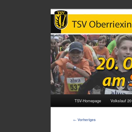
Oberriexinger
Hauptmenü
TSV-Homepage
Volkslauf 20
Zum
primären
Bilder-
← Vorheriges
Navigation
Inhalt