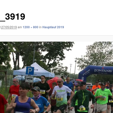
_3919
t
27/05/2019
am
1200 × 800
in
Hauptlauf 2019