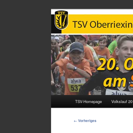
Oberriexinger
Hauptmenü
TSV-Homepage
Volkslauf 20
Zum
primären
Bilder-
← Vorheriges
Navigation
Inhalt