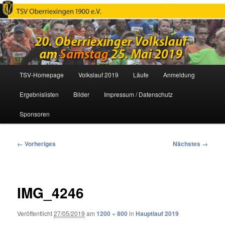
Oberriexinger Volkslauf
Hauptmenü
TSV-Homepage
Volkslauf 2019
Läufe
Anmeldung
Zum
Ergebnislisten
Bilder
Impressum / Datenschutz
primären
Sponsoren
Inhalt
springen
Bilder-
← Vorheriges
Nächstes →
Navigation
IMG_4246
Veröffentlicht
27/05/2019
am
1200 × 800
in
Hauptlauf 2019