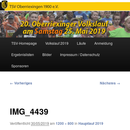
Oberriexinger Volkslauf
Hauptmenü
TSV-Homepage
Volkslauf 2019
Läufe
Anmeldung
Zum
Ergebnislisten
Bilder
Impressum / Datenschutz
primären
Sponsoren
Inhalt
springen
Bilder-
← Vorheriges
Nächstes →
Navigation
IMG_4439
Veröffentlicht
30/05/2019
am
1200 × 800
in
Hauptlauf 2019