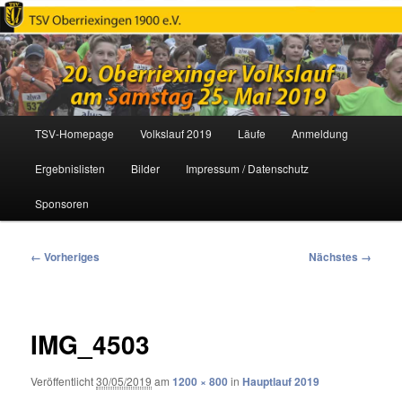
Oberriexinger Volkslauf
Hauptmenü
TSV-Homepage
Volkslauf 2019
Läufe
Anmeldung
Zum
Ergebnislisten
Bilder
Impressum / Datenschutz
primären
Sponsoren
Inhalt
springen
Bilder-
← Vorheriges
Nächstes →
Navigation
IMG_4503
Veröffentlicht
30/05/2019
am
1200 × 800
in
Hauptlauf 2019