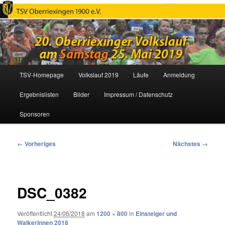
Oberriexinger Volkslauf
Hauptmenü
TSV-Homepage
Volkslauf 2019
Läufe
Anmeldung
Zum
Ergebnislisten
Bilder
Impressum / Datenschutz
primären
Sponsoren
Inhalt
springen
Bilder-
← Vorheriges
Nächstes →
Navigation
DSC_0382
Veröffentlicht
24/06/2018
am
1200 × 800
in
Einsteiger und
WalkerInnen 2018