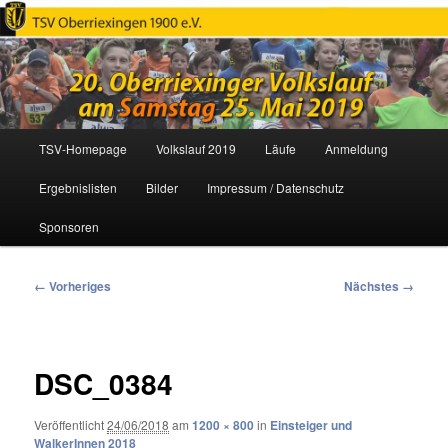
Oberriexinger Volkslauf
Hauptmenü
TSV-Homepage
Volkslauf 2019
Läufe
Anmeldung
Zum
Ergebnislisten
Bilder
Impressum / Datenschutz
primären
Sponsoren
Inhalt
springen
Bilder-
← Vorheriges
Nächstes →
Navigation
DSC_0384
Veröffentlicht
24/06/2018
am
1200 × 800
in
Einsteiger und
WalkerInnen 2018