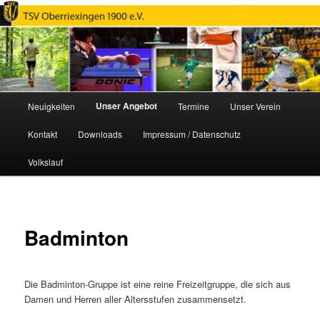
TSV Oberriexingen e.V. 1900
Hauptmenü
Unser Angebot
Neuigkeiten
Termine
Unser Verein
Zum
Kontakt
Downloads
Impressum / Datenschutz
primären
Volkslauf
Inhalt
springen
Badminton
Die Badminton-Gruppe ist eine reine Freizeitgruppe, die sich aus
Damen und Herren aller Altersstufen zusammensetzt.