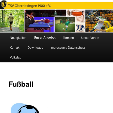
TSV Oberriexingen e.V. 1900
Hauptmenü
Unser Angebot
Neuigkeiten
Termine
Unser Verein
Zum
Kontakt
Downloads
Impressum / Datenschutz
primären
Volkslauf
Inhalt
springen
Fußball