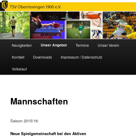
TSV Oberriexingen e.V. 1900
Hauptmenü
Unser Angebot
Neuigkeiten
Termine
Unser Verein
Zum
Kontakt
Downloads
Impressum / Datenschutz
primären
Volkslauf
Inhalt
springen
Mannschaften
Saison 2015/16:
Neue Spielgemeinschaft bei den Aktiven